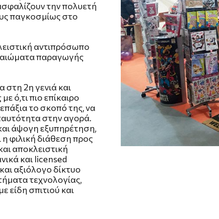
ασφαλίζουν την πολυετή
ους παγκοσμίως στο
λειστική αντιπρόσωπο
ικαιώματα παραγωγής
α στη 2η γενιά και
με ό,τι πιο επίκαιρο
επάξια το σκοπό της, να
 ταυτότητα στην αγορά.
και άψογη εξυπηρέτηση,
ι η φιλική διάθεση προς
 και αποκλειστική
νικά και licensed
 και αξιόλογο δίκτυο
τήματα τεχνολογίας,
ε είδη σπιτιού και