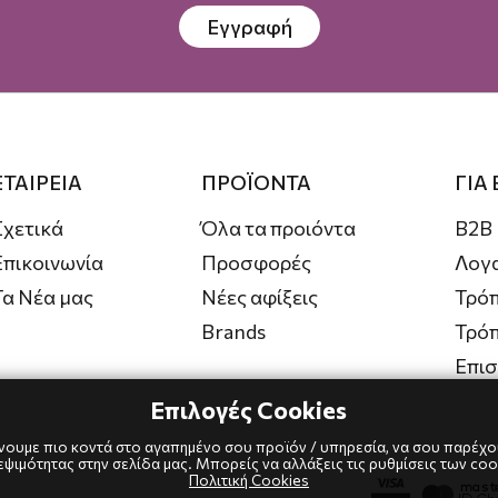
Εγγραφή
ΕΤΑΙΡΕΙΑ
ΠΡΟΪΟΝΤΑ
ΓΙΑ
Σχετικά
Όλα τα προιόντα
B2B
Επικοινωνία
Προσφορές
Λογ
Τα Νέα μας
Νέες αφίξεις
Τρόπ
Brands
Τρό
Επι
Επιλογές Cookies
.
ουμε πιο κοντά στο αγαπημένο σου προϊόν / υπηρεσία, να σου παρέχου
ιμότητας στην σελίδα μας. Μπορείς να αλλάξεις τις ρυθμίσεις των coo
Πολιτική Cookies