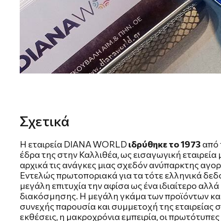
Σχετικά
H εταιρεία DIANA WORLD
ιδρύθηκε το 1973
από 
έδρα της στην Καλλιθέα, ως εισαγωγική εταιρεία
αρχικά τις ανάγκες μιας σχεδόν ανύπαρκτης αγορ
Εντελώς πρωτοποριακά για τα τότε ελληνικά δεδ
μεγάλη επιτυχία την αφίσα ως ένα ιδιαίτερο αλλ
διακόσμησης. Η μεγάλη γκάμα των προϊόντων και 
συνεχής παρουσία και συμμετοχή της εταιρείας σε
εκθέσεις, η μακροχρόνια εμπειρία, οι πρωτότυπες ι