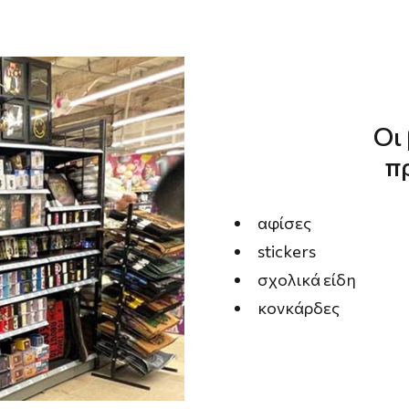
Οι
π
αφίσες
stickers
σχολικά είδη
κονκάρδες