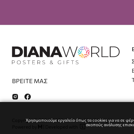
ΒΡΕΙΤΕ ΜΑΣ


Copyright © 2024
-2026 dianaworld.gr | All rights reserved
Χρησιμοποιούμε εργαλεία όπως τα cookies για να σε φέρν
σκοπούς ανάλυσης επισκεψ

Powered by
|
Developed with
