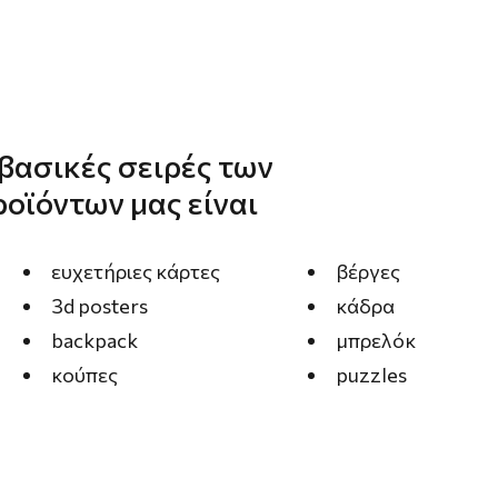
 βασικές σειρές των
ροϊόντων μας είναι
ευχετήριες κάρτες
βέργες
3d posters
κάδρα
backpack
μπρελόκ
κούπες
puzzles