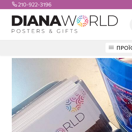
210-922-3196

ΠΡΟΪ