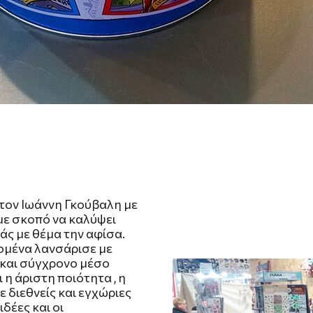
τον Ιωάννη Γκούβαλη με
 με σκοπό να καλύψει
άς με θέμα την αφίσα.
ομένα λανσάρισε με
ά και σύγχρονο μέσο
η άριστη ποιότητα , η
 διεθνείς και εγχώριες
δέες και οι