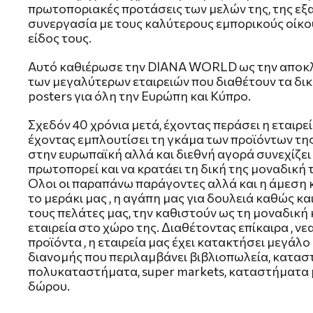
πρωτοποριακές προτάσεις των μελών της, της εξ
συνεργασία με τους καλύτερους εμπορικούς οίκ
είδος τους.
Αυτό καθιέρωσε την DIANA WORLD ως την αποκ
των μεγαλύτερων εταιρειών που διαθέτουν τα δ
posters για όλη την Ευρώπη και Κύπρο.
Σχεδόν 40 χρόνια μετά, έχοντας περάσει η εταιρεί
έχοντας εμπλουτίσει τη γκάμα των προϊόντων της 
στην ευρωπαϊκή αλλά και διεθνή αγορά συνεχίζει 
πρωτοπορεί και να κρατάει τη δική της μοναδική
Όλοι οι παραπάνω παράγοντες αλλά και η άμεση 
το μεράκι μας , η αγάπη μας για δουλειά καθώς κα
τους πελάτες μας, την καθιστούν ως τη μοναδική
εταιρεία στο χώρο της. Διαθέτοντας επίκαιρα , νεα
προϊόντα , η εταιρεία μας έχει κατακτήσει μεγάλο
διανομής που περιλαμβάνει βιβλιοπωλεία, κατασ
πολυκαταστήματα, super markets, καταστήματα μ
δώρου.