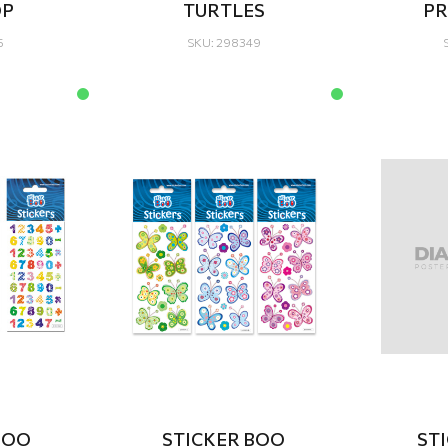
OP
TURTLES
PR
5
SKU: 298349
BOO
STICKER BOO
ST