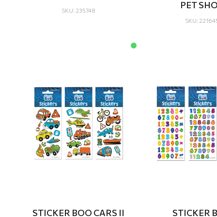
PET SH
SKU: 235748
SKU: 22164
STICKER BOO CARS II
STICKER 