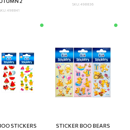
UTUMN 2
SKU: 498836
SKU: 498841
BOO STICKERS
STICKER BOO BEARS