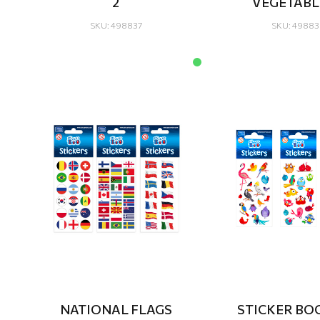
2
VEGETABL
SKU: 498837
SKU: 49883
NATIONAL FLAGS
STICKER BO