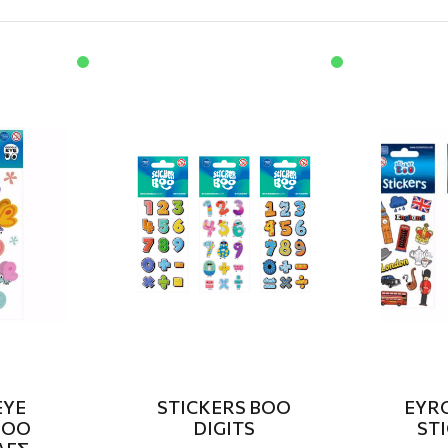
EYE
STICKERS BOO
EYR
BOO
DIGITS
ST