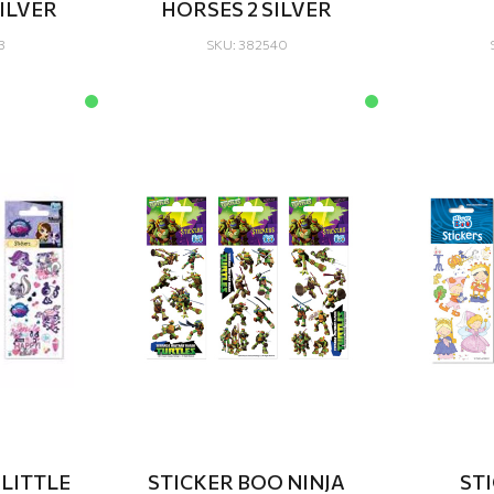
SILVER
HORSES 2 SILVER
3
SKU: 382540
 LITTLE
STICKER BOO NINJA
ST