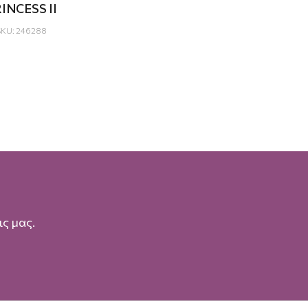
INCESS II
SKU: 246288
ς μας.