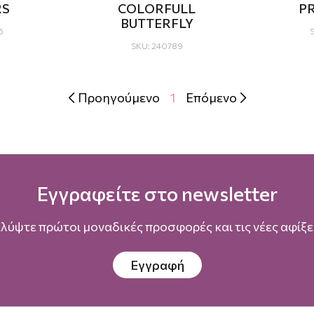
RS
COLORFULL
PR
BUTTERFLY
6
SKU: 240789
Προηγούμενο
1
Επόμενο


Εγγραφείτε στο newsletter
λύψτε πρώτοι μοναδικές προσφορές και τις νέες αφίξει
Εγγραφή