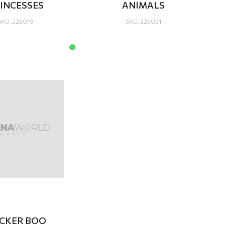
INCESSES
ANIMALS
SKU: 225019
SKU: 225021
ICKER BOO