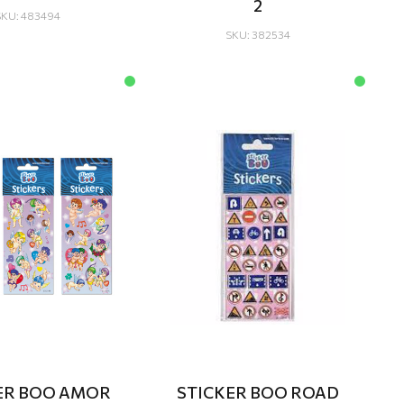
2
SKU: 483494
SKU: 382534
ER BOO AMOR
STICKER BOO ROAD