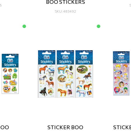
BOO STICKERS
5
SKU: 483492
BOO
STICKER BOO
STICK