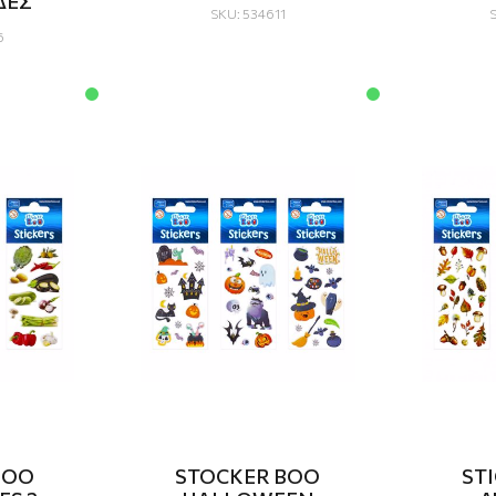
ΔΕΣ
SKU: 534611
6
BOO
STOCKER BOO
ST