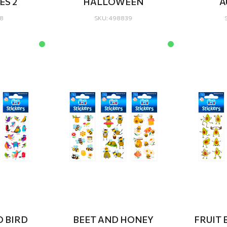
ES 2
HALLOWEEN
A
8
SKU: 498839
O BIRD
BEET AND HONEY
FRUIT 