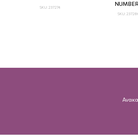
NUMBE
SKU: 237274
SKU: 23728
Ανακα