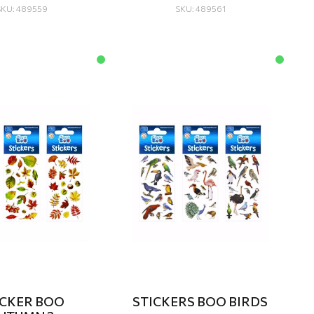
SKU: 489559
SKU: 489561
ICKER BOO
STICKERS BOO BIRDS