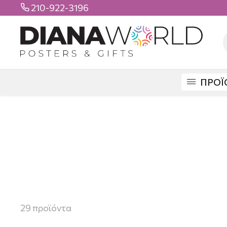
210-922-3196

ΠΡΟΪ
29
προϊόντα