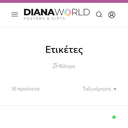
Ετικέτες
Φίλτρα

16
προϊόντα
Ταξινόμηση