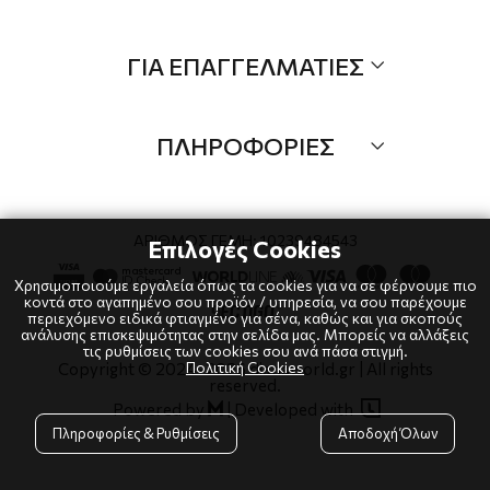
Τα Νέα μας
Όλα τα προιόντα
ΓΙΑ ΕΠΑΓΓΕΛΜΑΤΙΕΣ
Προσφορές
Νέες αφίξεις
B2B
Brands
ΠΛΗΡΟΦΟΡΙΕΣ
Λογαριαμός
Τρόποι αποστολής
Όροι χρήσης
Τρόποι πληρωμής
Πολιτική Cookies
ΑΡΙΘΜΟΣ ΓΕΜΗ: 10239484543
Επιλογές Cookies
Επιστροφές
Πολιτική Απορρήτου
Χρησιμοποιούμε εργαλεία όπως τα cookies για να σε φέρνουμε πιο
κοντά στο αγαπημένο σου προϊόν / υπηρεσία, να σου παρέχουμε
περιεχόμενο ειδικά φτιαγμένο για σένα, καθώς και για σκοπούς
ανάλυσης επισκεψιμότητας στην σελίδα μας. Μπορείς να αλλάξεις
τις ρυθμίσεις των cookies σου ανά πάσα στιγμή.
Πολιτική Cookies
Copyright © 2024
-2026 dianaworld.gr | All rights
reserved.

Powered by
|
Developed with

Πληροφορίες & Ρυθμίσεις
Αποδοχή Όλων