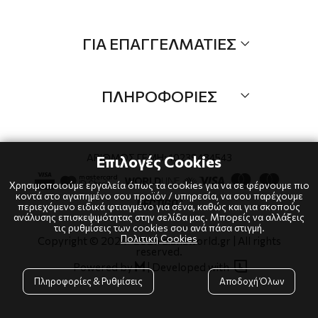
Τα Νέα μας
Όλα τα προιόντα
ΓΙΑ ΕΠΑΓΓΕΛΜΑΤΙΕΣ
Προσφορές
Νέες αφίξεις
B2B
Brands
ΠΛΗΡΟΦΟΡΙΕΣ
Λογαριαμός
Τρόποι αποστολής
Όροι χρήσης
Τρόποι πληρωμής
Πολιτική Cookies
ΑΡΙΘΜΟΣ ΓΕΜΗ: 10239484543
Επιλογές Cookies
Επιστροφές
Πολιτική Απορρήτου
Χρησιμοποιούμε εργαλεία όπως τα cookies για να σε φέρνουμε πιο
κοντά στο αγαπημένο σου προϊόν / υπηρεσία, να σου παρέχουμε
περιεχόμενο ειδικά φτιαγμένο για σένα, καθώς και για σκοπούς
ανάλυσης επισκεψιμότητας στην σελίδα μας. Μπορείς να αλλάξεις
τις ρυθμίσεις των cookies σου ανά πάσα στιγμή.
Πολιτική Cookies
Copyright © 2024
-2026 dianaworld.gr | All rights
reserved.

Powered by
|
Developed with

Πληροφορίες & Ρυθμίσεις
Αποδοχή Όλων