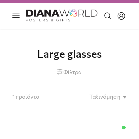
Large glasses
Φίλτρα

1
προϊόντα
Ταξινόμηση