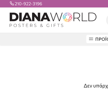
210-922-3196

ΠΡΟΪ
Δεν υπάρχ