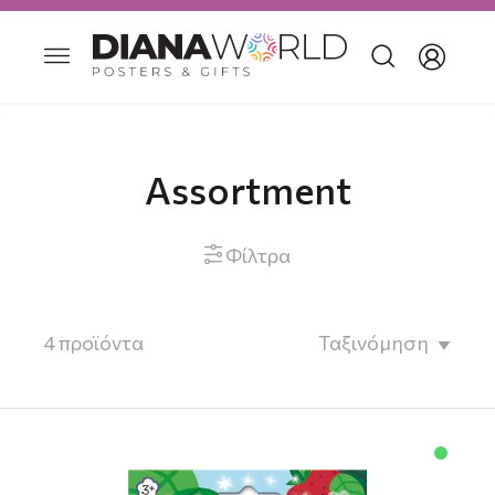
Assortment
Φίλτρα

4
προϊόντα
Ταξινόμηση