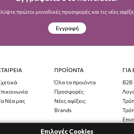
λύψτε πρώτοι μοναδικές προσφορές και τις νέες αφίξει
Εγγραφή
ΕΤΑΙΡΕΙΑ
ΠΡΟΪΟΝΤΑ
ΓΙΑ
Σχετικά
Όλα τα προιόντα
B2B
Επικοινωνία
Προσφορές
Λογ
Τα Νέα μας
Νέες αφίξεις
Τρόπ
Brands
Τρό
Επι
Επιλογές Cookies