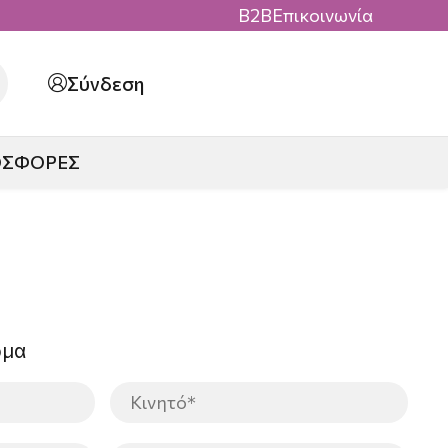
B2B
Επικοινωνία
Σύνδεση
ΟΣΦΟΡΕΣ
ρμα