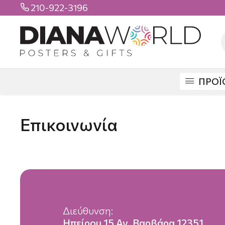
210-922-3196

ΠΡΟΪ
Επικοινωνία
Διεύθυνση:
Ηπείρου 15 Αγ. Βαρβάρα 12351