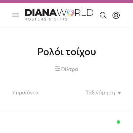
Ρολόι τοίχου
Φίλτρα

7
προϊόντα
Ταξινόμηση